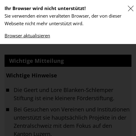
Ihr Browser wird nicht unterstützt!
Sie verwenden einen veralteten Browser, der von dieser
GEERT UND LORE BLANKEN-
Webseite nicht mehr unterstützt wird.
SCHLEMPER-STIFTUNG
Browser aktualisieren
Wichtige Mitteilung
Wichtige Hinweise
Die Geert und Lore Blanken-Schlemper
Stiftung ist eine kleinere Förderstiftung.
Bei Gesuchen von Vereinen und Institutionen
unterstützt sie hauptsächlich Projekte in der
Zentralschweiz mit dem Fokus auf den
Kanton Luzern.